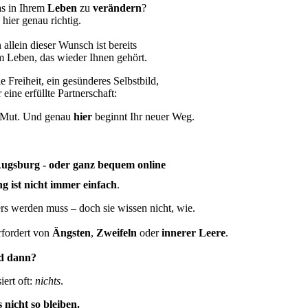
as in Ihrem
Leben
zu
verändern
?
hier genau richtig.
allein dieser Wunsch ist bereits
m Leben, das wieder Ihnen gehört.
 Freiheit, ein gesünderes Selbstbild,
 eine erfüllte Partnerschaft:
 Mut. Und genau
hier
beginnt Ihr neuer Weg.
ugsburg - oder ganz bequem online
 ist nicht immer einfach
.
rs werden muss – doch sie wissen nicht, wie.
rfordert von
Ängsten
,
Zweifeln
oder
innerer Leere
.
d dann?
ert oft:
nichts
.
 nicht so bleiben.