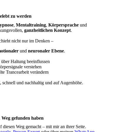
gelebt zu werden
ypnose
,
Mentaltraining
,
Körpersprache
und
kungsvollen,
ganzheitlichen Konzept
.
hieht nicht nur im Denken –
otionaler
und
neuronaler Ebene
.
 über Haltung beeinflussen
rpersignale verstehen
lte Trancearbeit verändern
f, schnell und nachhaltig und auf Augenhöhe.
n Weg gefunden haben
 diesen Weg gemacht – mit mir an ihrer Seite.
oogle
,
Proven Expert
oder über meinen
WhatsApp-