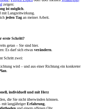
al
zeigen:
ng ist möglich
.
d mit Langzeitwirkung.
ich
jeden Tag
an meiner Arbeit.
r erste Schritt?
its getan – Sie sind hier.
ren: Es darf sich etwas
verändern
.
 Schritt zwei:
ichtung wird – und aus einer Richtung ein konkreter
Plan
.
ionell, individuell und mit Herz
den, die Sie nicht überwinden können.
– mit langjähriger
Erfahrung
,
n Methoden
und einem offenen Ohr.