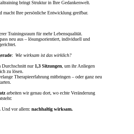
altraining bringt Struktur in Ihre Gedankenwelt.
nd macht Ihre persönliche Entwicklung greifbar.
nnerer Trainingsraum für mehr Lebensqualität.
ss neu aus – lösungsorientiert, individuell und
gerichtet.
gerade
:
Wie wirksam ist das wirklich?
m Durchschnitt nur
1,3 Sitzungen
, um ihr Anliegen
ich zu lösen.
ahrelange Therapieerfahrung mitbringen – oder ganz neu
tarten.
atz
arbeiten wir genau dort, wo echte Veränderung
tsteht:
.
Und vor allem:
nachhaltig wirksam.