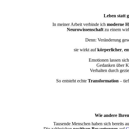
Leben statt 
In meiner Arbeit verbinde ich
moderne H
Neurowissenschaft
zu einem wir
Denn: Veränderung gesc
sie wirkt auf
körperlicher
,
em
Emotionen lassen sich
Gedanken über Kö
Verhalten durch gezie
So entsteht echte
Transformation
– tie
Wie andere Ihre
Tausende Menschen haben sich bereits auf
Die zahlreichen
positiven Bewertungen
auf
G