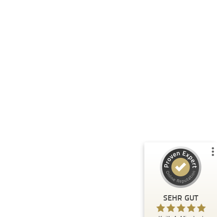
Kundenbewertungen und Erfahrungen zu
Keith A. Minehart
%
99
SEHR GUT
Empfehlungen auf
ProvenExpert.com
5,00
/
4,92
167
461
6
Bewertungen von
Bewertungen auf
anderen Quellen
ProvenExpert.com
Blick aufs ProvenExpert-Profil werfen
SEHR GUT
Anonym
5,00