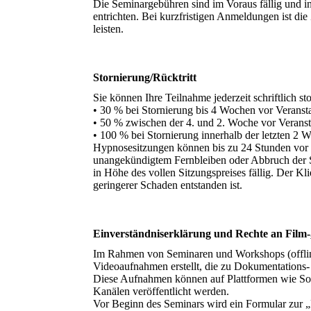
Die Seminargebühren sind im Voraus fällig und 
entrichten. Bei kurzfristigen Anmeldungen ist di
leisten.
Stornierung/Rücktritt
Sie können Ihre Teilnahme jederzeit schriftlich s
• 30 % bei Stornierung bis 4 Wochen vor Veranst
• 50 % zwischen der 4. und 2. Woche vor Veranst
• 100 % bei Stornierung innerhalb der letzten 2 
Hypnosesitzungen können bis zu 24 Stunden vor 
unangekündigtem Fernbleiben oder Abbruch der S
in Höhe des vollen Sitzungspreises fällig. Der Kl
geringerer Schaden entstanden ist.
Einverständniserklärung und Rechte an Film
Im Rahmen von Seminaren und Workshops (offlin
Videoaufnahmen erstellt, die zu Dokumentation
Diese Aufnahmen können auf Plattformen wie So
Kanälen veröffentlicht werden.
Vor Beginn des Seminars wird ein Formular zur „